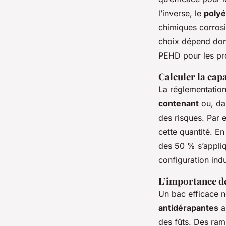
l’inverse, le
polyé
chimiques corrosif
choix dépend donc
PEHD pour les prod
Calculer la cap
La réglementatio
contenant
ou, da
des risques. Par 
cette quantité. En
des 50 % s’appliq
configuration ind
L’importance d
Un bac efficace n
antidérapantes
a
des fûts. Des ramp