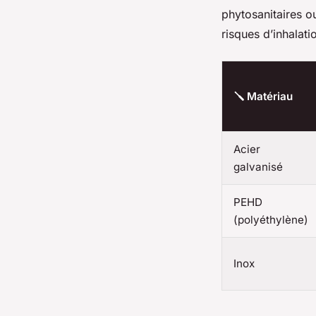
phytosanitaires ou
risques d’inhalat
🪛 Matériau
Acier
galvanisé
PEHD
(polyéthylène)
Inox