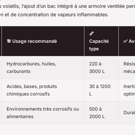
 volatils, l’ajout d’un bac intégré à une armoire ventilée per
ion et de concentration de vapeurs inflammables.
📏
🎯 Usage recommandé
Capacité
✅ Av
type
Hydrocarbures, huiles,
220 à
Rési
carburants
3000 L
méca
Acides, bases, produits
30 à 1200
Inert
chimiques corrosifs
L
opti
Environnements très corrosifs ou
500 à
Durab
alimentaires
2000 L