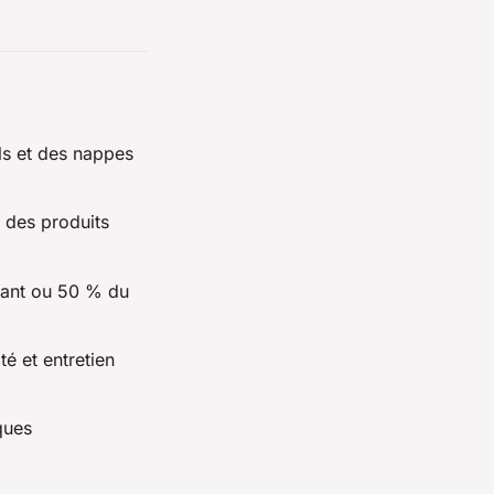
ols et des nappes
 des produits
nant ou 50 % du
é et entretien
ques