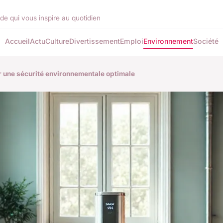
de qui vous inspire au quotidien
Accueil
Actu
Culture
Divertissement
Emploi
Environnement
Société
r une sécurité environnementale optimale