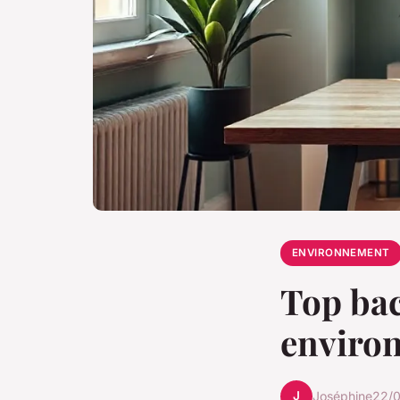
ENVIRONNEMENT
Top bac
enviro
J
Joséphine
22/