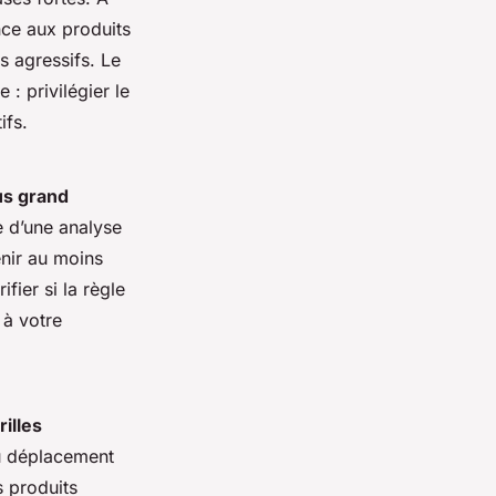
nce aux produits
ts agressifs. Le
: privilégier le
ifs.
us grand
e d’une analyse
enir au moins
fier si la règle
 à votre
rilles
du déplacement
s produits