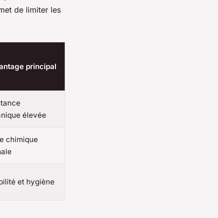
met de limiter les
antage principal
stance
nique élevée
ie chimique
male
ilité et hygiène