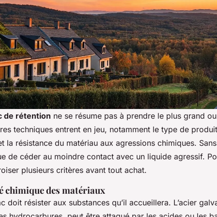
c de rétention
ne se résume pas à prendre le plus grand ou 
res techniques entrent en jeu, notamment le type de produit
et la résistance du matériau aux agressions chimiques. Sans
e de céder au moindre contact avec un liquide agressif. Pour
roiser plusieurs critères avant tout achat.
té chimique des matériaux
 doit résister aux substances qu’il accueillera. L’acier galv
les hydrocarbures, peut être attaqué par les acides ou les b