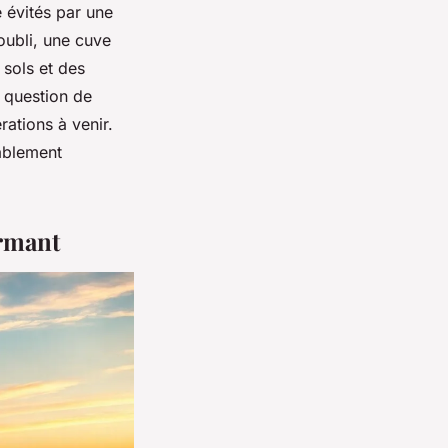
e évités par une
oubli, une cuve
 sols et des
e question de
ations à venir.
ablement
ormant