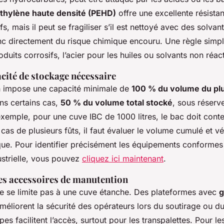
thylène haute densité (PEHD)
offre une excellente résista
s, mais il peut se fragiliser s’il est nettoyé avec des solvan
 directement du risque chimique encouru. Une règle simple 
uits corrosifs, l’acier pour les huiles ou solvants non réact
acité de stockage nécessaire
n impose une capacité minimale de
100 % du volume du pl
ns certains cas,
50 % du volume total stocké
, sous réserv
exemple, pour une cuve IBC de 1000 litres, le bac doit cont
 cas de plusieurs fûts, il faut évaluer le volume cumulé et véri
ue. Pour identifier précisément les équipements conformes
ustrielle, vous pouvez
cliquez ici maintenant
.
es accessoires de manutention
e se limite pas à une cuve étanche. Des plateformes avec
g
méliorent la sécurité des opérateurs lors du soutirage ou 
es facilitent l’accès, surtout pour les transpalettes. Pour le