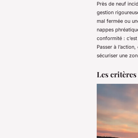
Près de neuf incid
gestion rigoureus
mal fermée ou une
nappes phréatique
conformité : c’es
Passer à l’action
sécuriser une zo
Les critère