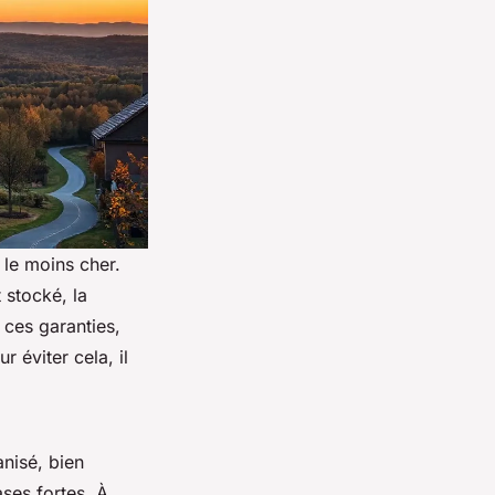
le moins cher.
 stocké, la
 ces garanties,
 éviter cela, il
anisé, bien
ases fortes. À