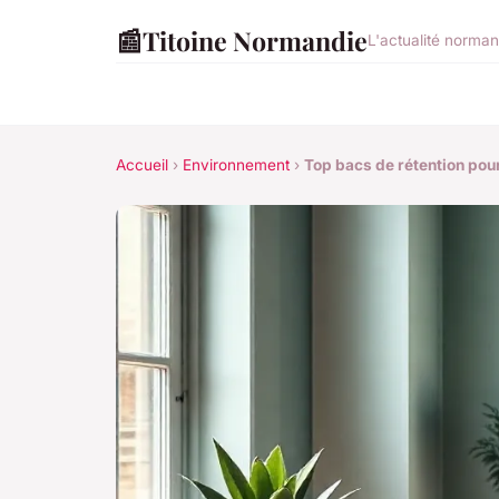
📰
Titoine Normandie
L'actualité norman
Accueil
›
Environnement
›
Top bacs de rétention pou