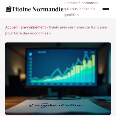
L'actualité normande
📰
Titoine Normandie
qui vous inspire au
quotidien
Accueil
›
Environnement
›
Quels avis sur l'énergie française
pour faire des économies ?