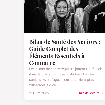
Bilan de Santé des Seniors :
Guide Complet des
Éléments Essentiels à
Connaître
Les bilans de santé réguliers jouent un rôle clé
dans la prévention des maladies chez les
seniors. Avec l'âge, le corps devient plus
vulnérable à dive...
21 juillet 2025
5 min de lecture →