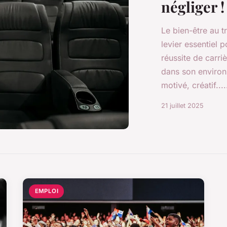
négliger !
Le bien-être au 
levier essentiel 
réussite de carriè
dans son environ
motivé, créatif....
21 juillet 2025
EMPLOI