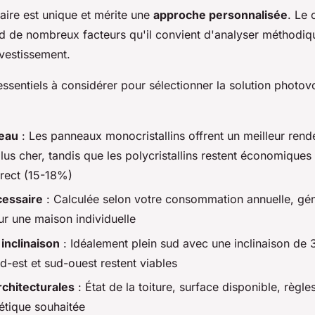
aire est unique et mérite une
approche personnalisée
. Le 
nd de nombreux facteurs qu'il convient d'analyser méthodi
nvestissement.
 essentiels à considérer pour sélectionner la solution photovo
eau
: Les panneaux monocristallins offrent un meilleur re
lus cher, tandis que les polycristallins restent économiques
rect (15-18%)
cessaire
: Calculée selon votre consommation annuelle, gé
r une maison individuelle
 inclinaison
: Idéalement plein sud avec une inclinaison de 
ud-est et sud-ouest restent viables
rchitecturales
: État de la toiture, surface disponible, règl
hétique souhaitée