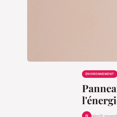
ENVIRONNEMENT
Panneau
l'énerg
N
Nino
10 novem