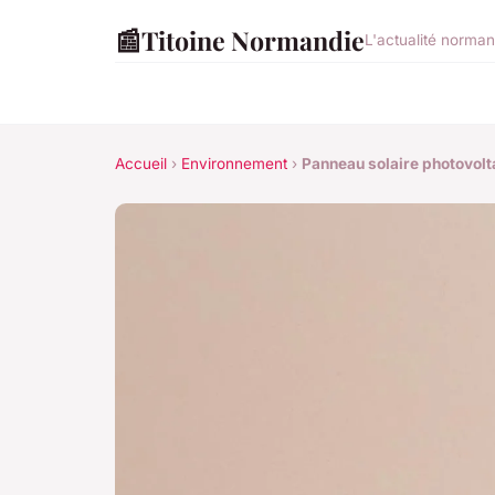
📰
Titoine Normandie
L'actualité norman
Accueil
›
Environnement
›
Panneau solaire photovolta