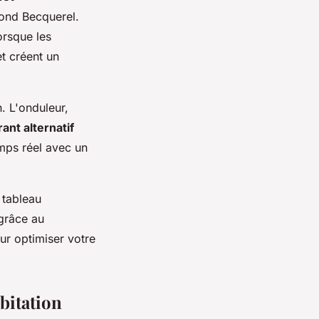
mond Becquerel.
orsque les
et créent un
. L'onduleur,
ant alternatif
mps réel avec un
 tableau
 grâce au
our optimiser votre
bitation