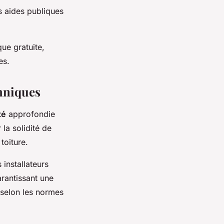
s aides publiques
ue gratuite,
es.
chniques
té
approfondie
la solidité de
toiture.
 installateurs
arantissant une
 selon les normes