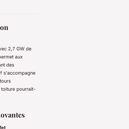
ion
vec 2,7 GW de
 permet aux
ant des
tif s'accompagne
etours
 toiture pourrait-
novantes
ffet