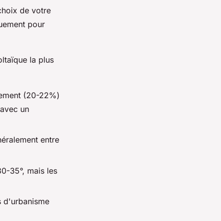
choix de votre
quement pour
ltaïque la plus
ndement (20-22%)
 avec un
néralement entre
30-35°, mais les
es d'urbanisme