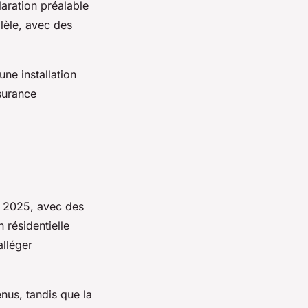
aration préalable
lèle, avec des
ne installation
surance
n 2025, avec des
n résidentielle
alléger
us, tandis que la