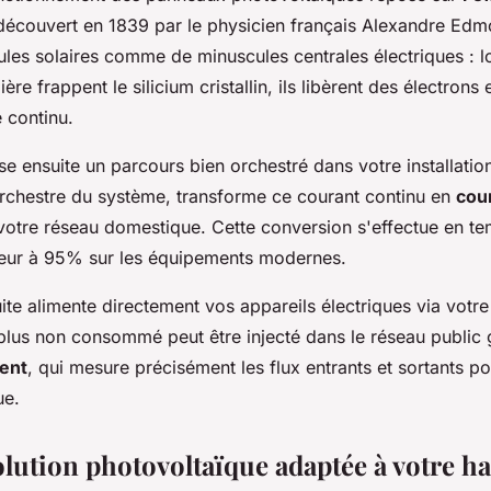
 découvert en 1839 par le physicien français Alexandre Ed
ules solaires comme de minuscules centrales électriques : l
ère frappent le silicium cristallin, ils libèrent des électrons 
 continu.
se ensuite un parcours bien orchestré dans votre installation
orchestre du système, transforme ce courant continu en
cour
otre réseau domestique. Cette conversion s'effectue en te
eur à 95% sur les équipements modernes.
uite alimente directement vos appareils électriques via votre
rplus non consommé peut être injecté dans le réseau public
gent
, qui mesure précisément les flux entrants et sortants p
ue.
olution photovoltaïque adaptée à votre ha