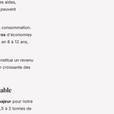
es aides,
, peuvent
re consommation.
ros
d'économies
 en 8 à 12 ans,
nstitue un revenu
n croissante des
able
majeur
pour notre
1,5 à 2 tonnes de