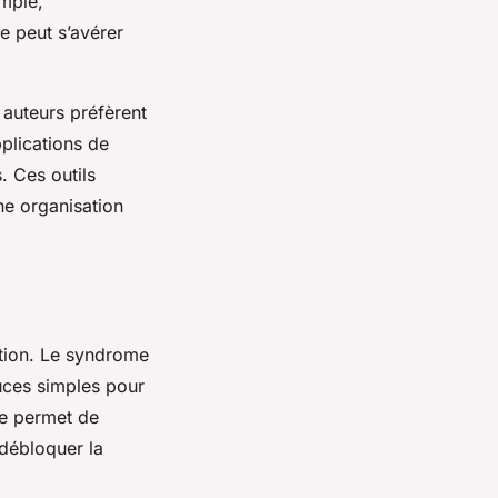
emple,
e peut s’avérer
s auteurs préfèrent
pplications de
. Ces outils
Une organisation
ction. Le syndrome
tuces simples pour
te permet de
 débloquer la