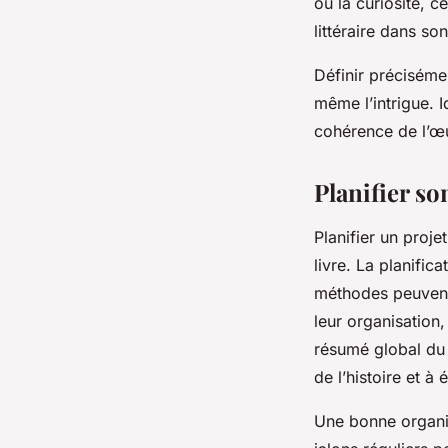
ou la curiosité, ce
littéraire dans so
Définir précisémen
même l’intrigue. I
cohérence de l’œuv
Planifier so
Planifier un proje
livre. La planific
méthodes peuvent 
leur organisation,
résumé global du
de l’histoire et à 
Une bonne organisa