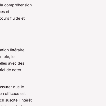
et la compréhension
pes et
ours fluide et
tion littéraire.
emple, le
elles avec des
tiel de noter
’assurer que le
en efficace est
h suscite l’intérêt