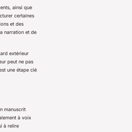
ments, ainsi que
turer certaines
ions et des
a narration et de
ard extérieur
teur peut ne pas
est une étape clé
un manuscrit
éalement à voix
 à relire