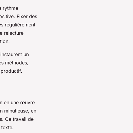
le rythme
sitive. Fixer des
rès régulièrement
e relecture
tion.
 instaurent un
 ces méthodes,
 productif.
lon en une œuvre
on minutieuse, en
s. Ce travail de
 texte.