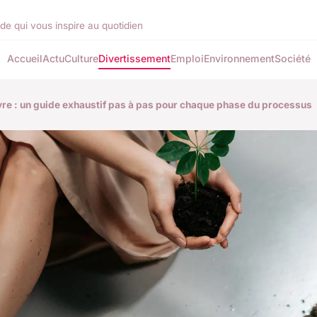
de qui vous inspire au quotidien
Accueil
Actu
Culture
Divertissement
Emploi
Environnement
Société
livre : un guide exhaustif pas à pas pour chaque phase du processus