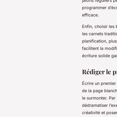
jalons réguliers 
programmer d’écri
efficace.
Enfin, choisir les
les carnets tradit
planification, pl
facilitent la modi
écriture solide gar
Rédiger le p
Écrire un premier
de la page blanch
le surmonter. Pa
dédramatiser l’exe
créativité et pose