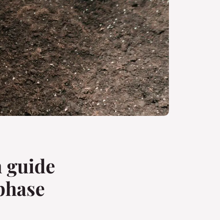
n guide
 phase