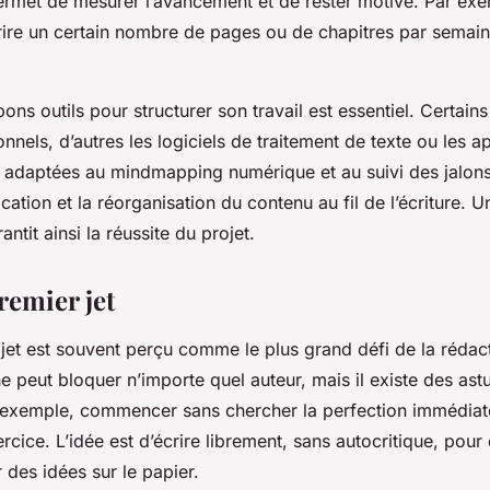
permet de mesurer l’avancement et de rester motivé. Par ex
re un certain nombre de pages ou de chapitres par semain
 bons outils pour structurer son travail est essentiel. Certain
ionnels, d’autres les logiciels de traitement de texte ou les a
us adaptées au mindmapping numérique et au suivi des jalons
fication et la réorganisation du contenu au fil de l’écriture. 
antit ainsi la réussite du projet.
remier jet
 jet est souvent perçu comme le plus grand défi de la réda
e peut bloquer n’importe quel auteur, mais il existe des as
r exemple, commencer sans chercher la perfection immédia
rcice. L’idée est d’écrire librement, sans autocritique, pour
r des idées sur le papier.