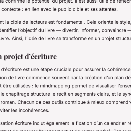
la confirme le potentiel du projet. Il est aussi utile de réfléc
n contexte : en lien avec le public cible et ses attentes.
t la cible de lecteurs est fondamental. Cela oriente le style, 
dentifier l’objectif du livre — divertir, informer, convaincre 
re. Ainsi, l’idée de livre se transforme en un projet structu
n projet d’écriture
t d’écriture est une étape cruciale pour assurer la cohérence e
ation de livre commence souvent par la création d’un plan dét
être utilisées : le mindmapping permet de visualiser l’ense
 le chapitrage structure le récit en segments clairs, et le sy
 roman. Chacun de ces outils contribue à mieux comprendre
éviter les incohérences.
tion écriture inclut également la fixation d’un calendrier ré