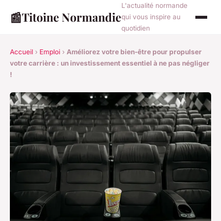
L'actualité normande
📰
Titoine Normandie
qui vous inspire au
quotidien
Accueil
›
Emploi
›
Améliorez votre bien-être pour propulser
votre carrière : un investissement essentiel à ne pas négliger
!